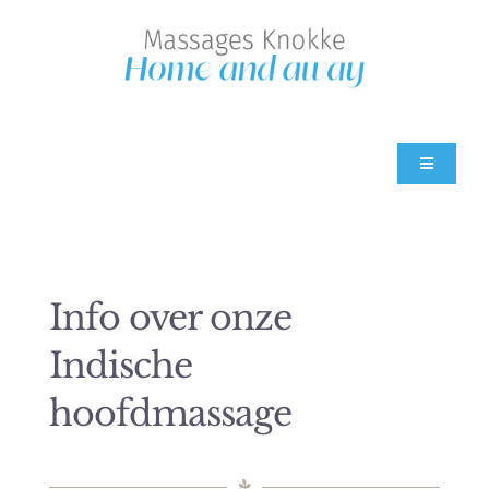
Skip
to
content
Toggle
Navigatio
HOME
OVER MIJ
Info over onze
Indische
BEHANDELINGEN
hoofdmassage
PRIJSLIJST