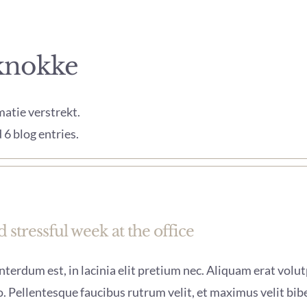
knokke
atie verstrekt.
6 blog entries.
 stressful week at the office
terdum est, in lacinia elit pretium nec. Aliquam erat volutp
. Pellentesque faucibus rutrum velit, et maximus velit bi