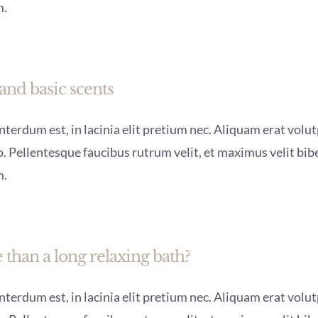
m.
and basic scents
terdum est, in lacinia elit pretium nec. Aliquam erat volutp
. Pellentesque faucibus rutrum velit, et maximus velit bi
m.
than a long relaxing bath?
terdum est, in lacinia elit pretium nec. Aliquam erat volutp