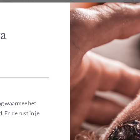
ra
ing waarmee het
 En de rust in je