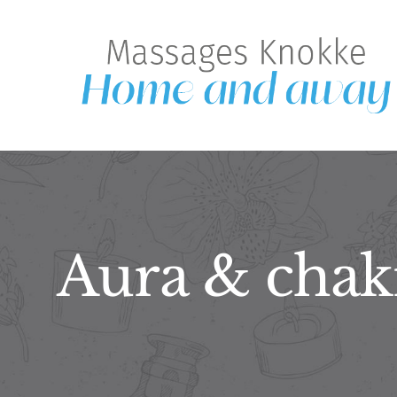
Skip
to
content
Aura & chak